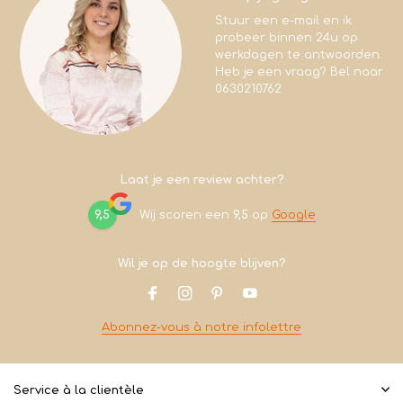
Stuur een e-mail en ik
probeer binnen 24u op
werkdagen te antwoorden.
Heb je een vraag? Bel naar
0630210762
Laat je een review achter?
9,5
Wij scoren een
9,5
op
Google
Wil je op de hoogte blijven?
Abonnez-vous à notre infolettre
Service à la clientèle