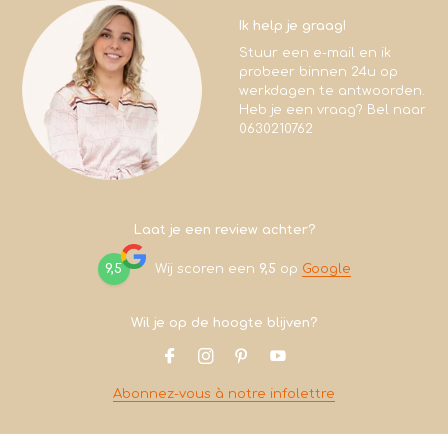
Ik help je graag!
Stuur een e-mail en ik
probeer binnen 24u op
werkdagen te antwoorden.
Heb je een vraag? Bel naar
0630210762
Laat je een review achter?
9,5
Wij scoren een
9,5
op
Google
Wil je op de hoogte blijven?
Abonnez-vous à notre infolettre