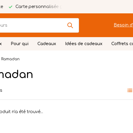
te
Carte personnalisée gratuite
Emballage festif
Besoin d'
x
Pour qui
Cadeaux
Idées de cadeaux
Coffrets 
Ramadan
madan
ts
duit n'a été trouvé...