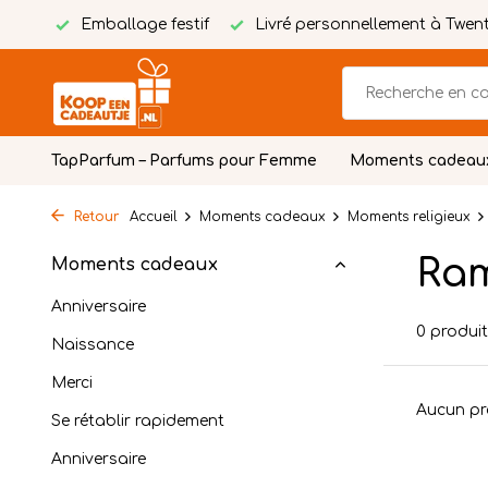
tuite
Emballage festif
Livré personnellement à Twen
TapParfum – Parfums pour Femme
Moments cadeau
Retour
Accueil
Moments cadeaux
Moments religieux
Ra
Moments cadeaux
Anniversaire
0 produi
Naissance
Merci
Aucun pro
Se rétablir rapidement
Anniversaire