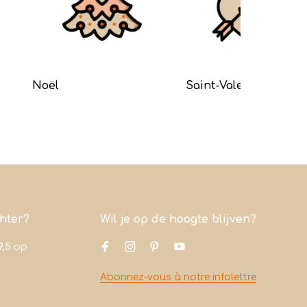
Noël
Saint-Valentin
chter?
Wil je op de hoogte blijven?
9,5
op
Abonnez-vous à notre infolettre