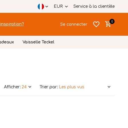
EUR
Service à la clientèle
0
inspiration?
Se connecter
cadeaux
Vaisselle Teckel
S'inscrire
Afficher:
Trier par:
S'inscrire