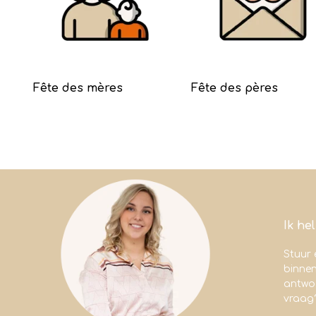
Fête des mères
Fête des pères
Ik he
Stuur 
binne
antwoo
vraag