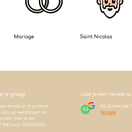
Mariage
Saint Nicolas
lp je graag!
Laat je een review a
een e-mail en ik probeer
Wij scoren een
9,5
n 24u op werkdagen te
Google
rden. Heb je een
? Bel naar 0630210762