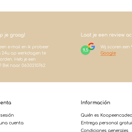
lp je graag!
Laat je een review a
een e-mail en ik probeer
Wij scoren een
9,5
n 24u op werkdagen te
Google
rden. Heb je een
? Bel naar 0630210762
uenta
Información
r sesión
Quién es Koopeencadea
 una cuenta
Entrega personal gratu
Condiciones generales