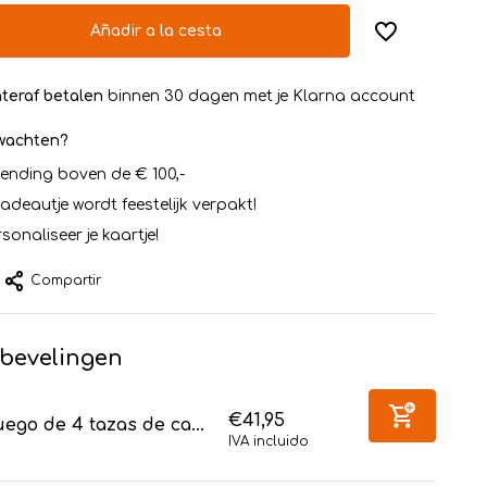
Añadir a la cesta
teraf betalen
binnen 30 dagen met je Klarna account
rwachten?
zending boven de € 100,-
cadeautje wordt feestelijk verpakt!
sonaliseer je kaartje!
Compartir
bevelingen
€41,95
ego de 4 tazas de ca...
IVA incluido