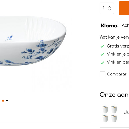
Ach
Wat kan je ve
Gratis ver
Vink en je 
Vink en per
Comparar
Onze aan
Ju