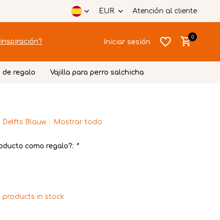
EUR
Atención al cliente
0
inspiración?
Iniciar sesión
 de regalo
Vajilla para perro salchicha
 Delfts Blauw
Mostrar todo
Crear una
Crear una
cuenta
cuenta
oducto como regalo?:
*
 products in stock