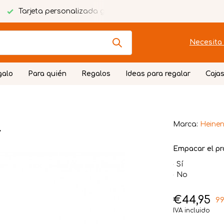
Tarjeta personalizada gratuita
Envoltorio festivo
Necesita 
galo
Para quién
Regalos
Ideas para regalar
Cajas
l
Marca:
Heinen
Empacar el pr
Sí
No
€44,95
99
IVA incluido