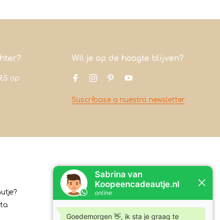
chter?
Wil je op de hoogte blijven?
9,5
op
Suscríbase a nuestro newsletter
Contacto
utje?
Koopeencadeautje.nl
ita
Varsenerstraat 4
7731DC Ommen