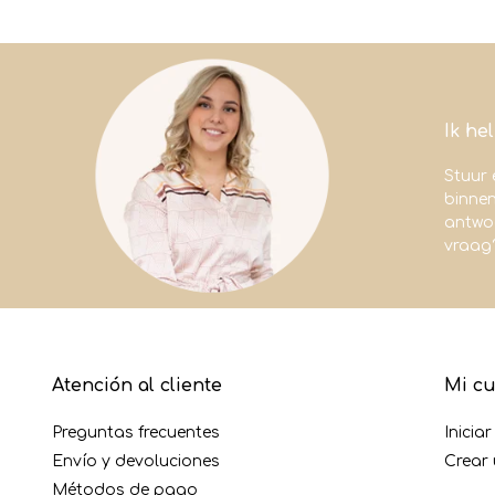
Ik he
Stuur 
binne
antwoo
vraag
Atención al cliente
Mi c
Preguntas frecuentes
Inicia
Envío y devoluciones
Crear
Métodos de pago