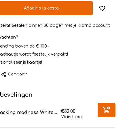
Añadir a la cesta
teraf betalen
binnen 30 dagen met je Klarna account
rwachten?
zending boven de € 100,-
cadeautje wordt feestelijk verpakt!
sonaliseer je kaartje!
Compartir
bevelingen
€32,00
acking madness White...
IVA incluido