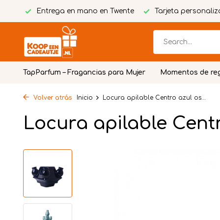
stivo
Entrega en mano en Twente
Tarjeta personaliz
TapParfum – Fragancias para Mujer
Momentos de re
Volver atrás
Inicio
Locura apilable Centro azul os...
Locura apilable Cent