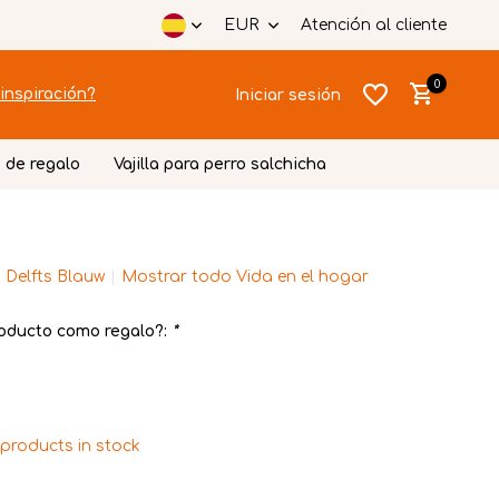
EUR
Atención al cliente
0
inspiración?
Iniciar sesión
 de regalo
Vajilla para perro salchicha
 Delfts Blauw
Mostrar todo Vida en el hogar
Crear una
Crear una
cuenta
cuenta
oducto como regalo?:
*
products in stock