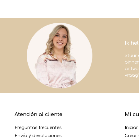
Ik he
Stuur 
binne
antwoo
vraag
Atención al cliente
Mi c
Preguntas frecuentes
Inicia
Envío y devoluciones
Crear