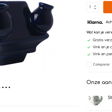
Ach
Wat kan je ve
Gratis ver
Vink en je 
Vink en per
Comparar
Onze aan
St