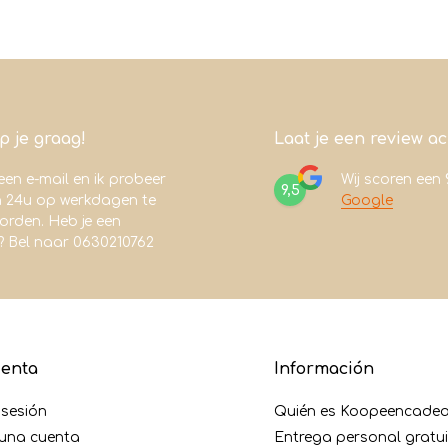
lp je graag!
Laat je een review a
een e-mail en ik probeer
Wij scoren een
9,5
n 24u op werkdagen te
Google
rden. Heb je een
? Bel naar 0630210762
uenta
Información
r sesión
Quién es Koopeencadea
 una cuenta
Entrega personal gratu