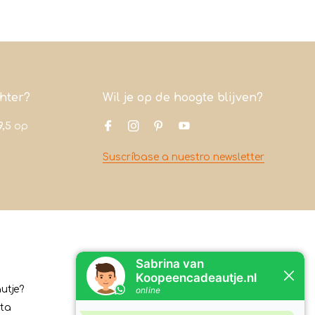
chter?
Wil je op de hoogte blijven?
9,5
op
Suscríbase a nuestro newsletter
Contacto
utje?
Koopeencadeautje.nl
ita
Varsenerstraat 4