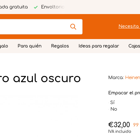
ada gratuita
Envoltorio festivo
Necesita 
galo
Para quién
Regalos
Ideas para regalar
Cajas
ro azul oscuro
Marca:
Heinen
Empacar el pr
Sí
No
€32,00
99 
IVA incluido