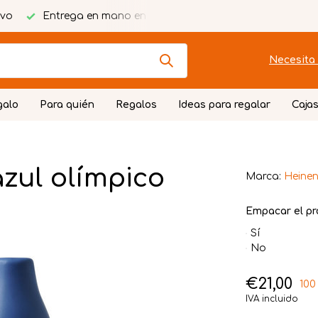
ivo
Entrega en mano en Twente
Tarjeta personalizad
Necesita 
galo
Para quién
Regalos
Ideas para regalar
Cajas
azul olímpico
Marca:
Heinen
Empacar el pr
Sí
No
€21,00
100
IVA incluido