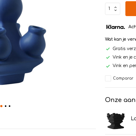
Ach
Wat kan je ve
Gratis ver
Vink en je 
Vink en per
Comparar
Onze aan
Lo