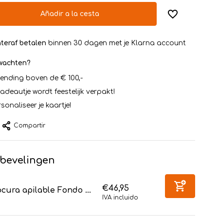
Añadir a la cesta
teraf betalen
binnen 30 dagen met je Klarna account
rwachten?
zending boven de € 100,-
cadeautje wordt feestelijk verpakt!
sonaliseer je kaartje!
Compartir
bevelingen
€46,95
cura apilable Fondo ...
IVA incluido