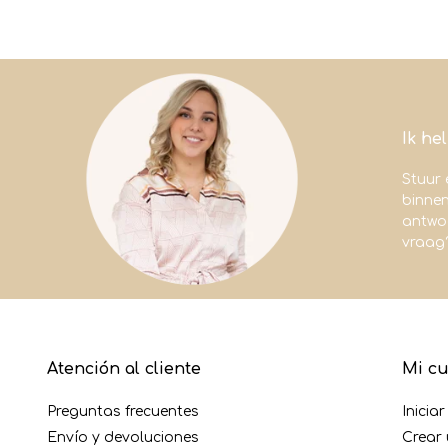
Ik he
Stuur 
binne
antwoo
vraag
Atención al cliente
Mi c
Preguntas frecuentes
Inicia
Envío y devoluciones
Crear