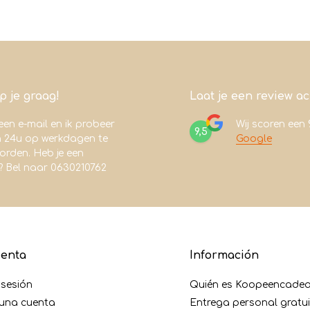
lp je graag!
Laat je een review a
een e-mail en ik probeer
Wij scoren een
9,5
n 24u op werkdagen te
Google
rden. Heb je een
? Bel naar 0630210762
uenta
Información
r sesión
Quién es Koopeencadea
 una cuenta
Entrega personal gratu