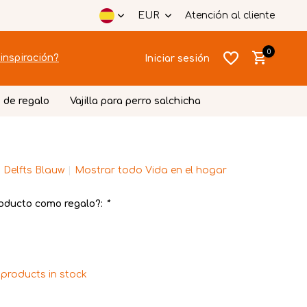
a gratuita
Envoltorio festivo
EUR
Atención al cliente
0
inspiración?
Iniciar sesión
 de regalo
Vajilla para perro salchicha
 Delfts Blauw
Mostrar todo Vida en el hogar
Crear una
Crear una
cuenta
cuenta
oducto como regalo?:
*
 products in stock