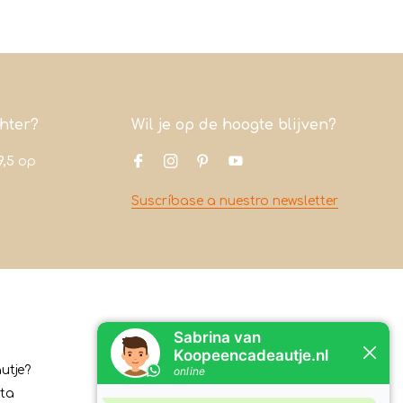
chter?
Wil je op de hoogte blijven?
9,5
op
Suscríbase a nuestro newsletter
Contacto
utje?
Koopeencadeautje.nl
ita
Varsenerstraat 4