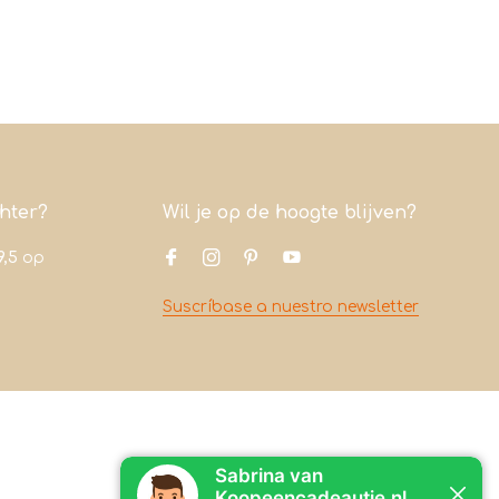
chter?
Wil je op de hoogte blijven?
9,5
op
Suscríbase a nuestro newsletter
Contacto