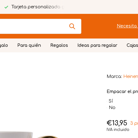
Tarjeta personalizada gratuita
Envoltorio festivo
Necesita 
galo
Para quién
Regalos
Ideas para regalar
Cajas
Marca:
Heinen
Empacar el pr
Sí
No
€13,95
3 p
IVA incluido