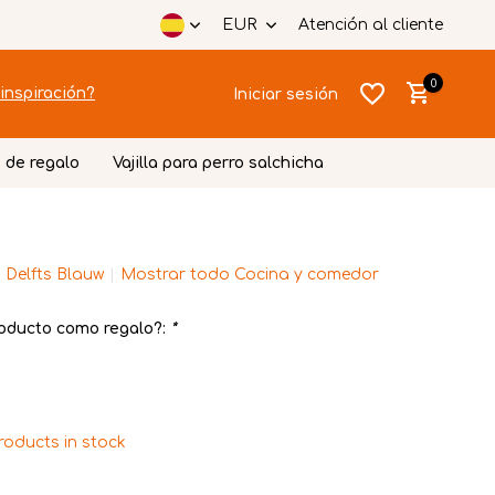
EUR
Atención al cliente
0
inspiración?
Iniciar sesión
 de regalo
Vajilla para perro salchicha
 Delfts Blauw
Mostrar todo Cocina y comedor
Crear una
Crear una
cuenta
cuenta
oducto como regalo?:
*
roducts in stock