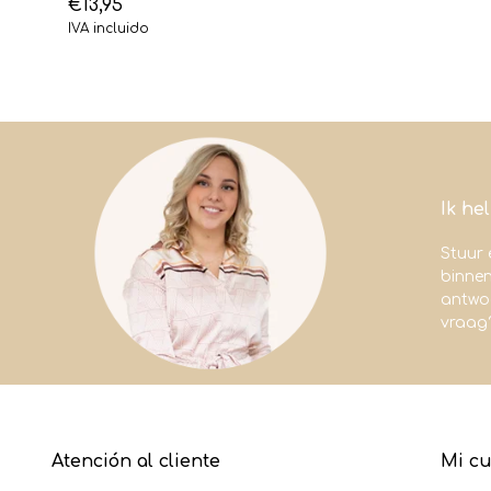
€13,95
IVA incluido
Ik he
Stuur 
binne
antwoo
vraag
Atención al cliente
Mi c