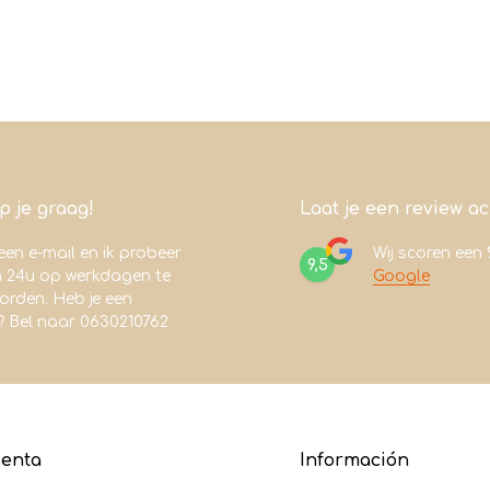
lp je graag!
Laat je een review a
een e-mail en ik probeer
Wij scoren een
9,5
n 24u op werkdagen te
Google
rden. Heb je een
? Bel naar 0630210762
uenta
Información