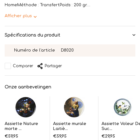
HomeMéthode : TransfertPoids : 200 gr....
Afficher plus
Spécifications du produit
Numéro de l'article
D8020
Comparer
Partager
Onze aanbevelingen
Assiette Nature
Assiette murale
Assiette Voleur D
morte ...
Laitiè...
Suc...
€59,95
€59,95
€29,95