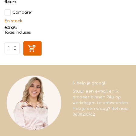
fleurs
Comparer
En stock
€39,95
Taxes incluses
Ik help je graag!
Stuur een e-mail en ik
probeer binnen 24u op
werkdagen te antwoorden.
Heb je een vraag? Bel naar
0630210762