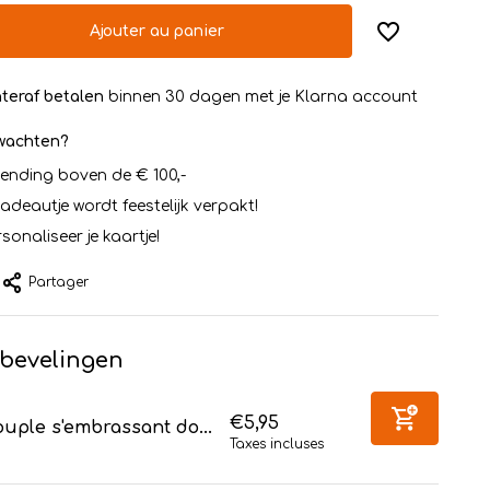
Ajouter au panier
teraf betalen
binnen 30 dagen met je Klarna account
rwachten?
zending boven de € 100,-
cadeautje wordt feestelijk verpakt!
sonaliseer je kaartje!
Partager
bevelingen
€5,95
uple s'embrassant do...
Taxes incluses