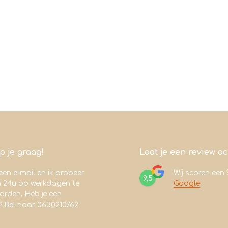
lp je graag!
Laat je een review a
een e-mail en ik probeer
Wij scoren een
9,5
n 24u op werkdagen te
Google
rden. Heb je een
? Bel naar 0630210762