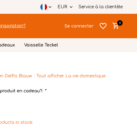
EUR
Service à la clientèle
0
inspiration?
Se connecter
cadeaux
Vaisselle Teckel
n Delfts Blauw
Tout afficher La vie domestique
S'inscrire
produit en cadeau?:
*
S'inscrire
oducts in stock