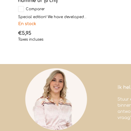
homme or (8 cm)
Comparer
Special edition! We have developed...
En stock
€5,95
Taxes incluses
Ik he
Stuur 
binne
antwoo
vraag