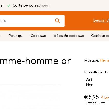
te
Carte personnalisée gratuite
Emballage festif
Besoin d'
x
Pour qui
Cadeaux
Idées de cadeaux
Coffrets 
homme-homme or
Marque:
Heine
Emballage du 
Oui
Non
€5,95
4 pr
Taxes incluses