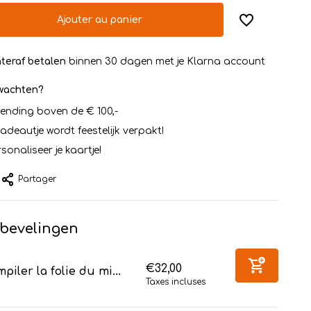
Ajouter au panier
teraf betalen
binnen 30 dagen met je Klarna account
rwachten?
zending boven de € 100,-
cadeautje wordt feestelijk verpakt!
sonaliseer je kaartje!
Partager
bevelingen
€32,00
piler la folie du mi...
Taxes incluses