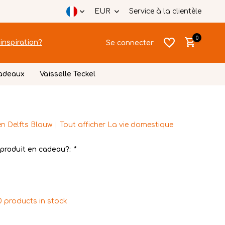
EUR
Service à la clientèle
0
inspiration?
Se connecter
cadeaux
Vaisselle Teckel
n Delfts Blauw
Tout afficher La vie domestique
S'inscrire
produit en cadeau?:
*
S'inscrire
0 products in stock