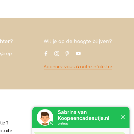
chter?
Wil je op de hoogte blijven?
9,5
op
Abonnez-vous à notre infolettre
Contact
je ?
Koopeencadeautje.nl
atuite
Varsenerstraat 4