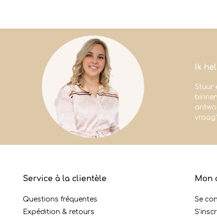
Ik he
Stuur 
binne
antwoo
vraag
Service à la clientèle
Mon 
Questions fréquentes
Se co
Expédition & retours
S'inscr