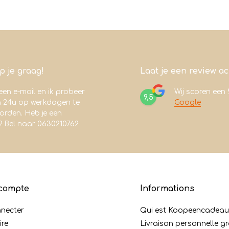
lp je graag!
Laat je een review a
een e-mail en ik probeer
Wij scoren een
9,5
n 24u op werkdagen te
Google
rden. Heb je een
? Bel naar 0630210762
compte
Informations
nnecter
Qui est Koopeencadeaut
ire
Livraison personnelle gr