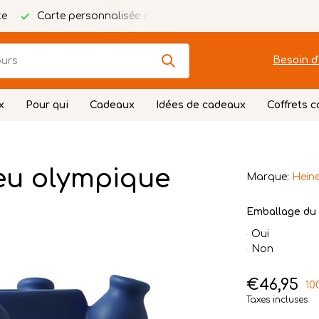
te
Carte personnalisée gratuite
Emballage festif
Besoin d'
x
Pour qui
Cadeaux
Idées de cadeaux
Coffrets 
eu olympique
Marque:
Heine
Emballage du 
Oui
Non
€46,95
10
Taxes incluses