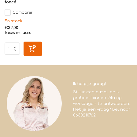
foncé
Comparer
En stock
€32,00
Taxes incluses
Ik help je graag!
Stuur een e-mail en ik
probeer binnen 24u op
werkdagen te antwoorden.
Heb je een vraag? Bel naar
0630210762