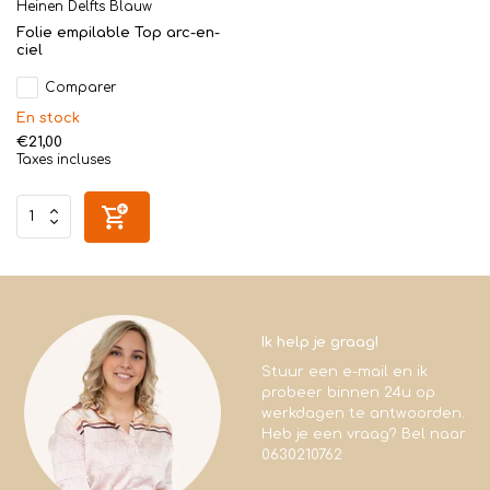
Heinen Delfts Blauw
Folie empilable Top arc-en-
ciel
Comparer
En stock
€21,00
Taxes incluses
Ik help je graag!
Stuur een e-mail en ik
probeer binnen 24u op
werkdagen te antwoorden.
Heb je een vraag? Bel naar
0630210762