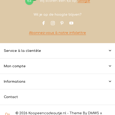
9,5
Wij scoren een
9,5
op
Google
Wil je op de hoogte blijven?
Abonnez-vous à notre infolettre
Service à la clientèle
Mon compte
Informations
Contact
© 2026 Koopeencadeautje.nl - Theme By
DMWS
x