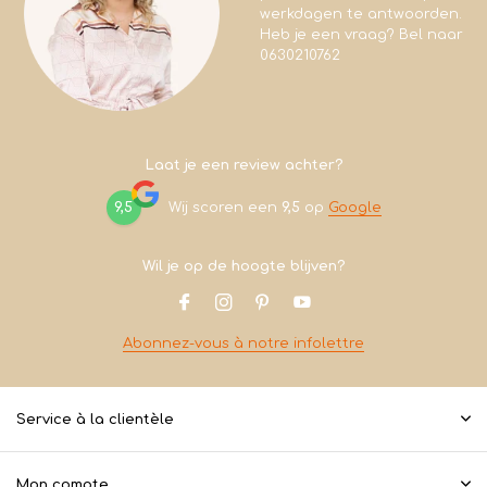
werkdagen te antwoorden.
Heb je een vraag? Bel naar
0630210762
Laat je een review achter?
9,5
Wij scoren een
9,5
op
Google
Wil je op de hoogte blijven?
Abonnez-vous à notre infolettre
Service à la clientèle
Mon compte