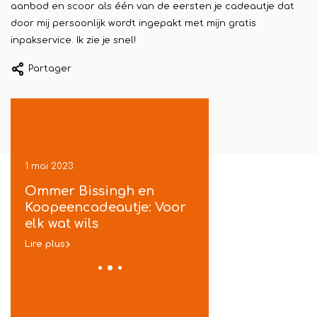
aanbod en scoor als één van de eersten je cadeautje dat
door mij persoonlijk wordt ingepakt met mijn gratis
inpakservice. Ik zie je snel!
Partager
1 mai 2023
24 avril 2023
ek
Ommer Bissingh en
Cadeautjes voor d
je
Koopeencadeautje: Voor
camping - Vakanti
t
elk wat wils
vieren in stijl
Lire plus
Lire plus