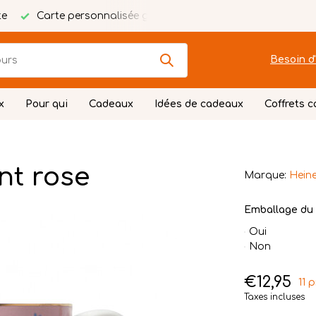
te
Carte personnalisée gratuite
Emballage festif
Besoin d'
x
Pour qui
Cadeaux
Idées de cadeaux
Coffrets 
nt rose
Marque:
Heine
Emballage du 
Oui
Non
€12,95
11 
Taxes incluses