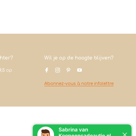
chter?
Wil je op de hoogte blijven?
9,5
op
Abonnez-vous à notre infolettre
Contact