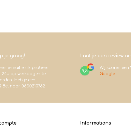
lp je graag!
Laat je een review a
een e-mail en ik probeer
Wij scoren een
9,5
n 24u op werkdagen te
Google
rden. Heb je een
? Bel naar 0630210762
compte
Informations