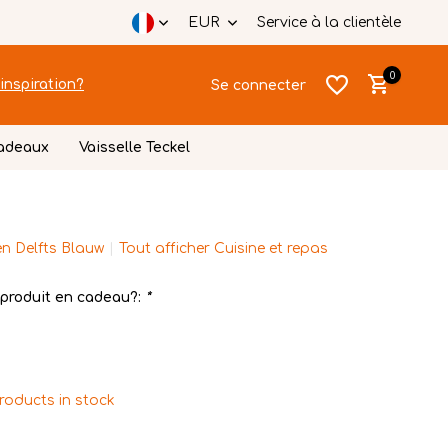
EUR
Service à la clientèle
0
inspiration?
Se connecter
cadeaux
Vaisselle Teckel
n Delfts Blauw
Tout afficher Cuisine et repas
S'inscrire
produit en cadeau?:
*
S'inscrire
products in stock