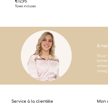
€12,95
Taxes incluses
Ik he
Stuur 
binne
antwoo
vraag
Service à la clientèle
Mon 