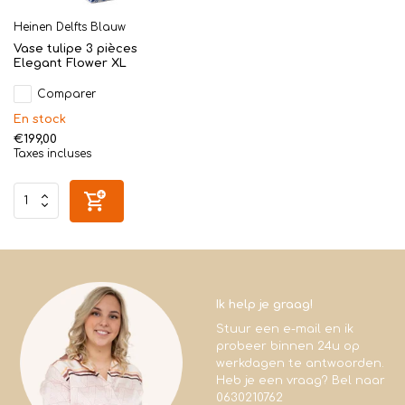
Heinen Delfts Blauw
Vase tulipe 3 pièces
Elegant Flower XL
Comparer
En stock
€199,00
Taxes incluses
Ik help je graag!
Stuur een e-mail en ik
probeer binnen 24u op
werkdagen te antwoorden.
Heb je een vraag? Bel naar
0630210762