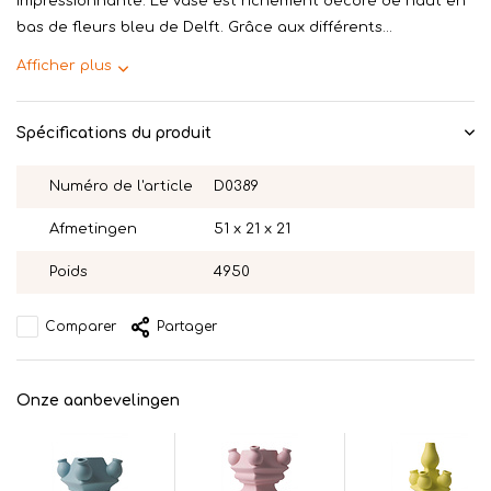
impressionnante. Le vase est richement décoré de haut en
bas de fleurs bleu de Delft. Grâce aux différents...
Afficher plus
Spécifications du produit
Numéro de l'article
D0389
Afmetingen
51 x 21 x 21
Poids
4950
Comparer
Partager
Onze aanbevelingen