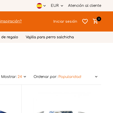
EUR
Atención al cliente
0
inspiración?
Iniciar sesión
 de regalo
Vajilla para perro salchicha
Crear una
Crear una
cuenta
cuenta
Mostrar:
Ordenar por: