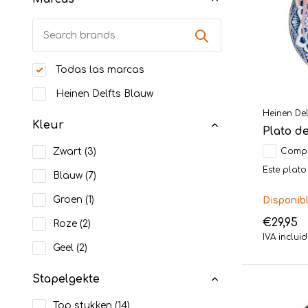
Todas las marcas
Heinen Delfts Blauw
Heinen Del
Kleur
Plato d
Zwart
(3)
Comp
Este plato
Blauw
(7)
Groen
(1)
Disponib
€29,95
Roze
(2)
IVA inclui
Geel
(2)
Stapelgekte
Top stukken
(14)