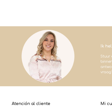
Ik he
Stuur 
binne
antwoo
vraag
Atención al cliente
Mi c