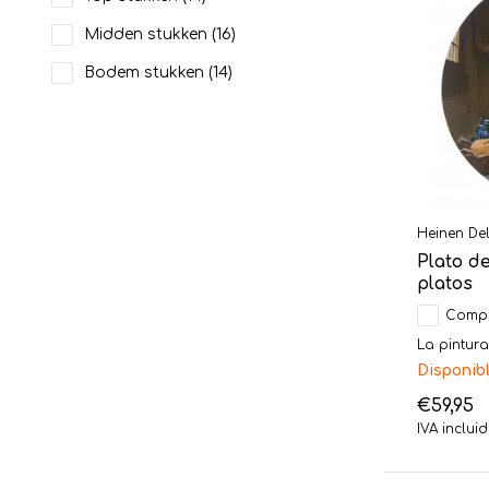
Midden stukken
(16)
Bodem stukken
(14)
Heinen Del
Plato d
platos
Comp
La pintura
Disponib
€59,95
IVA inclui