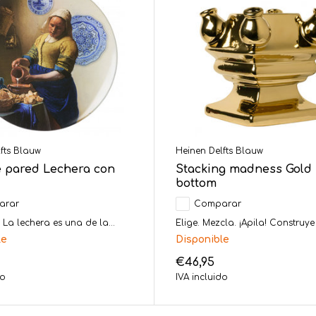
fts Blauw
Heinen Delfts Blauw
e pared Lechera con
Stacking madness Gold
bottom
arar
Comparar
 La lechera es una de la...
Elige. Mezcla. ¡Apila! Construye .
le
Disponible
€46,95
do
IVA incluido