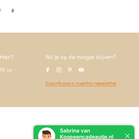
7
8
chter?
Wil je op de hoogte blijven?
9,5
op
Suscríbase a nuestro newsletter
Contacto