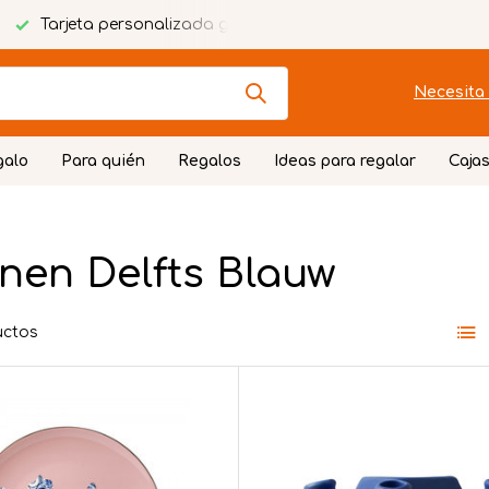
Tarjeta personalizada gratuita
Envoltorio festivo
Necesita 
galo
Para quién
Regalos
Ideas para regalar
Cajas
nen Delfts Blauw
uctos