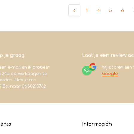
1
4
5
6
lp je graag!
Laat je een review a
een e-mail en ik probeer
Wij scoren een
9,5
n 24u op werkdagen te
Google
rden. Heb je een
? Bel naar 0630210762
uenta
Información