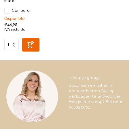
mate
Comparar
Disponible
€46,95
IVA incluido
Ik help je graag!
Stuur een e-mail en ik
probeer binnen 24u op
werkdagen te antwoorden.
Heb je een vraag? Bel naar
0630210762