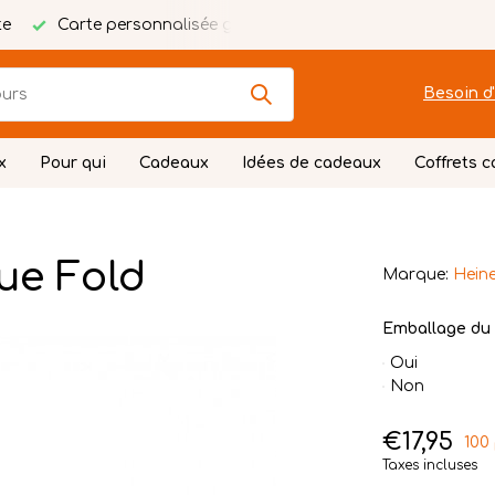
te
Carte personnalisée gratuite
Emballage festif
Besoin d'
x
Pour qui
Cadeaux
Idées de cadeaux
Coffrets 
ue Fold
Marque:
Heine
Emballage du 
Oui
Non
€17,95
100
Taxes incluses