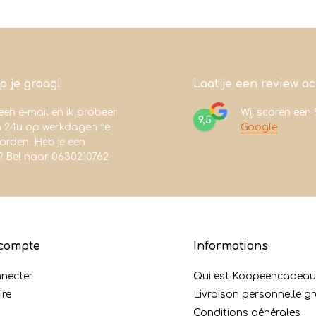
lp je graag!
Laat je een review a
een e-mail en ik probeer
Wij scoren een
9,5
n 24u op werkdagen te
Google
rden. Heb je een
? Bel naar 0630210762
compte
Informations
nnecter
Qui est Koopeencadeaut
ire
Livraison personnelle gr
Conditions générales