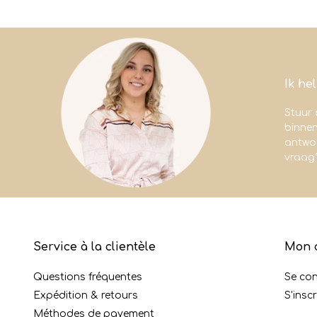
Ik he
Stuur 
binne
antwoo
vraag
Service à la clientèle
Mon 
Questions fréquentes
Se co
Expédition & retours
S'inscr
Méthodes de payement