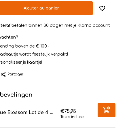
Ajouter au panier
teraf betalen
binnen 30 dagen met je Klarna account
rwachten?
zending boven de € 100,-
cadeautje wordt feestelijk verpakt!
sonaliseer je kaartje!
Partager
bevelingen
€75,95
ue Blossom Lot de 4 ...
Taxes incluses