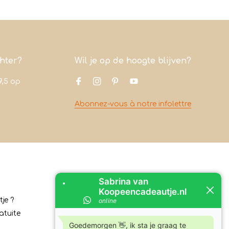
chter?
Wil je op de hoogte blijven?
9,5
op
Abonnez-vous à notre infolettre
Contact
je ?
Koopeencadeautje.nl
atuite
Varsenerstraat 4
7731DC Ommen