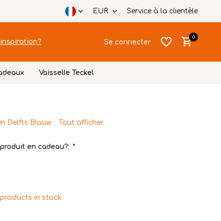
EUR
Service à la clientèle
0
inspiration?
Se connecter
cadeaux
Vaisselle Teckel
n Delfts Blauw
Tout afficher
S'inscrire
produit en cadeau?:
*
S'inscrire
 products in stock