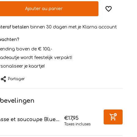
Ajouter au panier
teraf betalen
binnen 30 dagen met je Klarna account
rwachten?
zending boven de € 100,-
cadeautje wordt feestelijk verpakt!
sonaliseer je kaartje!
Partager
bevelingen
€17,95
sse et soucoupe Blue...
Taxes incluses