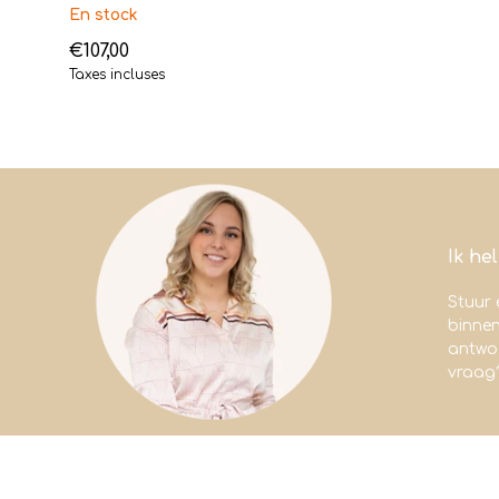
En stock
€107,00
Taxes incluses
Ik he
Stuur 
binne
antwoo
vraag