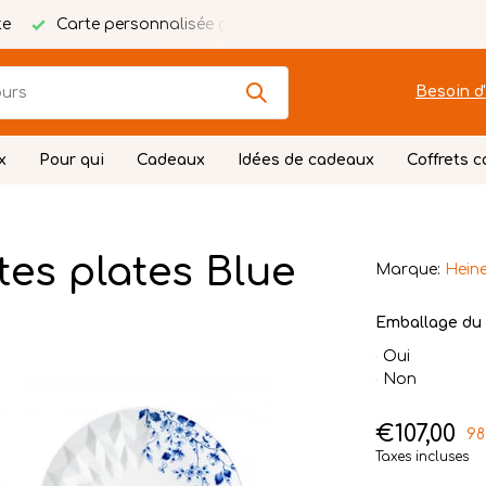
te
Carte personnalisée gratuite
Emballage festif
Besoin d'
x
Pour qui
Cadeaux
Idées de cadeaux
Coffrets 
tes plates Blue
Marque:
Heine
Emballage du 
Oui
Non
€107,00
98
Taxes incluses