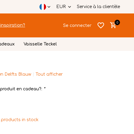
EUR
Service à la clientèle
0
inspiration?
Se connecter
cadeaux
Vaisselle Teckel
n Delfts Blauw
Tout afficher
S'inscrire
produit en cadeau?:
*
S'inscrire
 products in stock