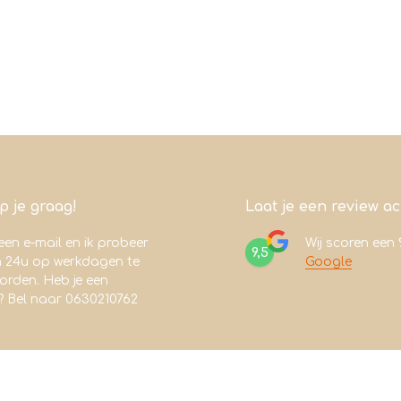
lp je graag!
Laat je een review a
een e-mail en ik probeer
Wij scoren een
9,5
n 24u op werkdagen te
Google
rden. Heb je een
? Bel naar 0630210762