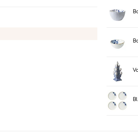
B
Bo
Va
Bl