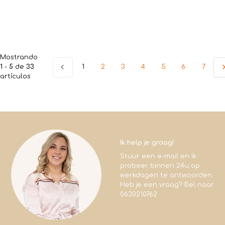
Mostrando
1
-
5
de
33
1
2
3
4
5
6
7
artículos
Ik help je graag!
Stuur een e-mail en ik
probeer binnen 24u op
werkdagen te antwoorden.
Heb je een vraag? Bel naar
0630210762