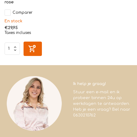
rose
Comparer
En stock
€29,95
Taxes incluses
Ik help je graag!
Stuur een e-mail en ik
probeer binnen 24u op
werkdagen te antwoorden.
Heb je een vraag? Bel naar
0630210762