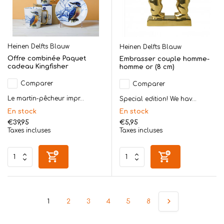
Heinen Delfts Blauw
Heinen Delfts Blauw
Offre combinée Paquet
Embrasser couple homme-
cadeau Kingfisher
homme or (8 cm)
Comparer
Comparer
Le martin-pêcheur impr...
Special edition! We hav...
En stock
En stock
€39,95
€5,95
Taxes incluses
Taxes incluses
1
2
3
4
5
8