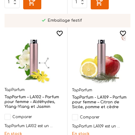
Livré personnellement à Twente
TapParfum
TapParfum
TapParfum – LA102 – Parfum
TapParfum - LA109 – Parfum
pour femme – Aldéhydes,
pour femme – Citron de
Ylang-Ylang et Jasmin
Sicile, pomme et cèdre
Comparer
Comparer
TapParfum LA102 est un ...
TapParfum LA109 est un ...
En stock
En stock