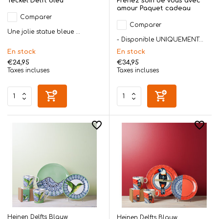
Teckel Delft bleu
Prenez soin de vous avec
amour Paquet cadeau
Comparer
Comparer
Une jolie statue bleue ...
- Disponible UNIQUEMENT...
En stock
En stock
€24,95
€34,95
Taxes incluses
Taxes incluses
Heinen Delfts Blauw
Heinen Delfts Blauw