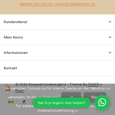
Melden Sie sich für unseren Newsletter an
Kundendienst
Mein Konto
Informationen
Kontakt
© 2026 Koopeencadeautje.nl - Theme By
DMWS
x
Wir benutzen Cookies nur für interne Zwecke um den Webshop zu
Plus+
verbessern. Ist das in Ordnung?
Ja
Nein
Für weitere Informationen beachten Sie bitte unsere
Datenschutzerklärung. »