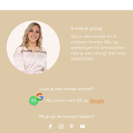
Ik help je graag!
Stuur een e-mail en ik
probeer binnen 24u op
werkdagen te antwoorden.
Heb je een vraag? Bel naar
0630210762
Laat je een review achter?
9,5
Wij scoren een
9,5
op
Google
Wil je op de hoogte blijven?