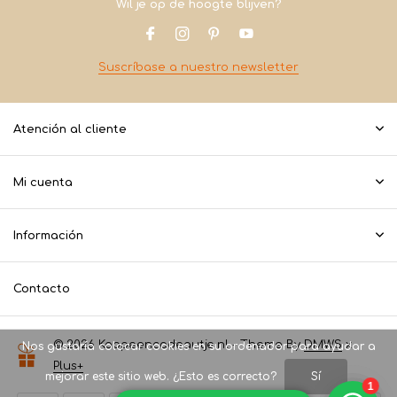
Wil je op de hoogte blijven?
Suscríbase a nuestro newsletter
Atención al cliente
Mi cuenta
Información
Contacto
© 2026 Koopeencadeautje.nl - Theme By
DMWS
x
Nos gustaría colocar cookies en su ordenador para ayudar a
Plus+
mejorar este sitio web. ¿Esto es correcto?
Sí