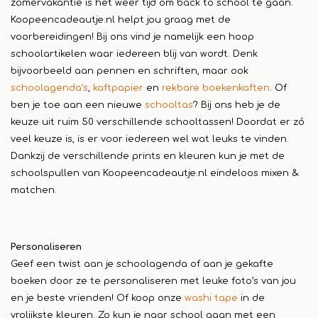
zomervakantie is het weer tijd om back to school te gaan.
Koopeencadeautje.nl helpt jou graag met de
voorbereidingen! Bij ons vind je namelijk een hoop
schoolartikelen waar iedereen blij van wordt. Denk
bijvoorbeeld aan pennen en schriften, maar ook
schoolagenda’s
,
kaftpapier
en
rekbare boekenkaften
. Of
ben je toe aan een nieuwe
schooltas
? Bij ons heb je de
keuze uit ruim 50 verschillende schooltassen! Doordat er zó
veel keuze is, is er voor iedereen wel wat leuks te vinden.
Dankzij de verschillende prints en kleuren kun je met de
schoolspullen van Koopeencadeautje.nl eindeloos mixen &
matchen.
Personaliseren
Geef een twist aan je schoolagenda of aan je gekafte
boeken door ze te personaliseren met leuke foto’s van jou
en je beste vrienden! Of koop onze
washi tape
in de
vrolijkste kleuren. Zo kun je naar school gaan met een