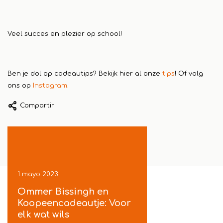
Veel succes en plezier op school!
Ben je dol op cadeautips? Bekijk hier al onze
tips
!
Of volg
ons op
Instagram
.
Compartir
1 mayo 2023
1 mayo 2023
ek
Ommer Bissingh en
Koopeencadeautje
je
Koopeencadeautje: Voor
gratis inpakservic
t
elk wat wils
in Ommen