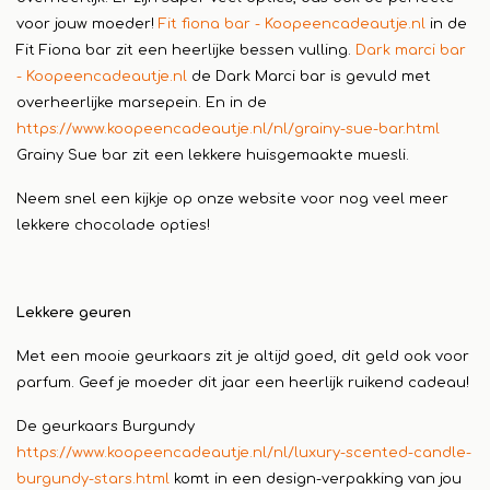
voor jouw moeder!
Fit fiona bar - Koopeencadeautje.nl
in de
Fit Fiona bar zit een heerlijke bessen vulling.
Dark marci bar
- Koopeencadeautje.nl
de Dark Marci bar is gevuld met
overheerlijke marsepein. En in de
https://www.koopeencadeautje.nl/nl/grainy-sue-bar.html
Grainy Sue bar zit een lekkere huisgemaakte muesli.
Neem snel een kijkje op onze website voor nog veel meer
lekkere chocolade opties!
Lekkere geuren
Met een mooie geurkaars zit je altijd goed, dit geld ook voor
parfum. Geef je moeder dit jaar een heerlijk ruikend cadeau!
De geurkaars Burgundy
https://www.koopeencadeautje.nl/nl/luxury-scented-candle-
burgundy-stars.html
komt in een design-verpakking van jou