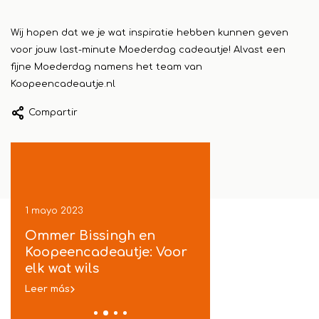
Wij hopen dat we je wat inspiratie hebben kunnen geven
voor jouw last-minute Moederdag cadeautje! Alvast een
fijne Moederdag namens het team van
Koopeencadeautje.nl
Compartir
1 mayo 2023
1 mayo 2023
k
Ommer Bissingh en
Koopeencadeautje 
Koopeencadeautje: Voor
gratis inpakservice
elk wat wils
in Ommen
Leer más
Leer más