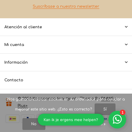
Suscríbase a nuestro newsletter
Atención al cliente
Mi cuenta
Información
Contacto
© 2026 Koopeencadeautje.nl - Theme By
DMWS
x
Nos gustaría colocar cookies en su ordenador para ayudar a
Plus+
mejorar este sitio web. ¿Esto es correcto?
Sí
No
Más acerca de las cookies »