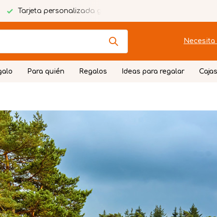
ada gratuita
Envoltorio festivo
Necesita 
galo
Para quién
Regalos
Ideas para regalar
Cajas