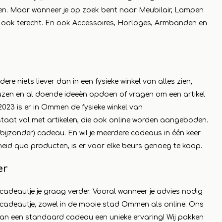
ten. Maar wanneer je op zoek bent naar Meubilair, Lampen
er ook terecht. En ook Accessoires, Horloges, Armbanden en
ere niets liever dan in een fysieke winkel van alles zien,
uzen en al doende ideeën opdoen of vragen om een artikel
i 2023 is er in Ommen de fysieke winkel van
staat vol met artikelen, die ook online worden aangeboden.
(bijzonder) cadeau. En wil je meerdere cadeaus in één keer
eid qua producten, is er voor elke beurs genoeg te koop.
er
ncadeautje je graag verder. Vooral wanneer je advies nodig
ncadeautje, zowel in de mooie stad Ommen als online. Ons
an een standaard cadeau een unieke ervaring! Wij pakken