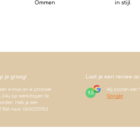
Ommen
in stijl
lp je graag!
Laat je een review a
een e-mail en ik probeer
Wij scoren een
9,5
n 24u op werkdagen te
Google
rden. Heb je een
? Bel naar 0630210762