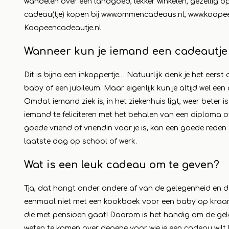
wandelen over een landgoed, lekker winkelen, gezellig op e
cadeau(tje) kopen bij
www.ommencadeaus.nl
,
www.koopee
Leer m
Koopeencadeautje.nl
Wanneer kun je iemand een cadeautje
Dit is bijna een inkoppertje… Natuurlijk denk je het eers
baby of een jubileum. Maar eigenlijk kun je altijd wel e
Omdat iemand ziek is, in het ziekenhuis ligt, weer beter
iemand te feliciteren met het behalen van een diploma o
goede vriend of vriendin voor je is, kan een goede reden 
laatste dag op school of werk.
Wat is een leuk cadeau om te geven?
Tja, dat hangt onder andere af van de gelegenheid en d
eenmaal niet met een kookboek voor een baby op kraa
die met pensioen gaat! Daarom is het handig om de gel
weten te komen over degene voor wie je een cadeau wilt