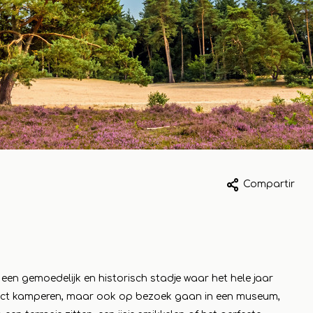
 2023
1 mayo 2023
Compartir
k van
Ommer Bissin
kelbezoek aan
Koopeencadea
peencadeautje
Voor elk wat wi
 een gemoedelijk en historisch stadje waar het hele jaar
 compleet
Leer más
rfect kamperen, maar ook op bezoek gaan in een museum,
je uit