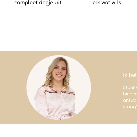
compleet dagje uit
elk wat wils
Ik he
Stuur 
binne
antwoo
vraag