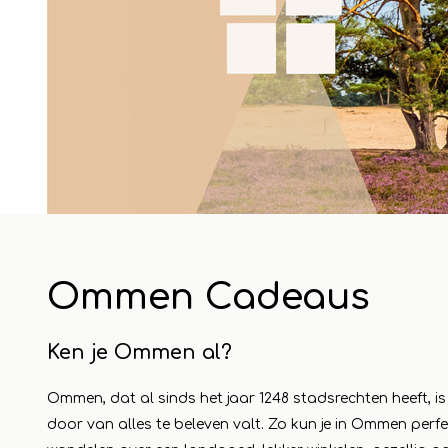
24 abril 2023
1 mayo
Ommen Cadeaus
eautje
Cadeautjes voor de
Maa
camping - Vakantie
win
Ken je Ommen al?
 aan in
vieren in stijl
Koo
Ommen, dat al sinds het jaar 1248 stadsrechten heeft, is
een
Leer más
door van alles te beleven valt. Zo kun je in Ommen pe
dag