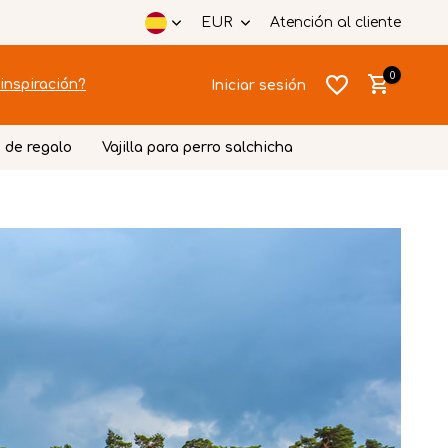
EUR
Atención al cliente
0
inspiración?
Iniciar sesión
 de regalo
Vajilla para perro salchicha
Crear una
Crear una
cuenta
cuenta