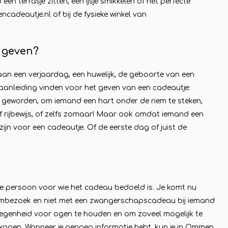
en terrasje zitten, een ijsje smikkelen of het perfecte
ncadeautje.nl
of bij de fysieke winkel van
ás
 geven?
t aan een verjaardag, een huwelijk, de geboorte van een
en aanleiding vinden voor het geven van een cadeautje:
 is geworden, om iemand een hart onder de riem te steken,
f rijbewijs, of zelfs zomaar! Maar ook omdat iemand een
zijn voor een cadeautje. Of de eerste dag of juist de
e persoon voor wie het cadeau bedoeld is. Je komt nu
mbezoek en niet met een zwangerschapscadeau bij iemand
egenheid voor ogen te houden en om zoveel mogelijk te
 kopen. Wanneer je genoeg informatie hebt, kun je in Ommen