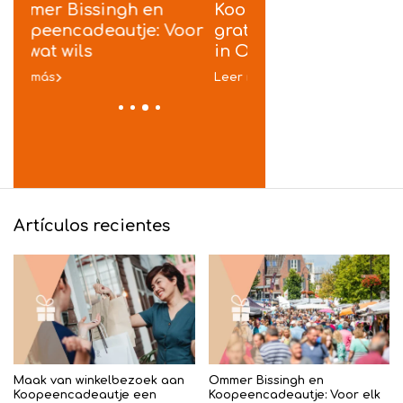
Koopeencadeautje biedt
Cadeautjes voor d
oor
gratis inpakservice aan
camping - Vakanti
in Ommen
vieren in stijl
Leer más
Leer más
Artículos recientes
Maak van winkelbezoek aan
Ommer Bissingh en
Koopeencadeautje een
Koopeencadeautje: Voor elk