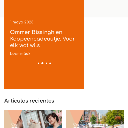
1 mayo 2023
1 mayo 2023
ek
Ommer Bissingh en
Koopeencadeautje
je
Koopeencadeautje: Voor
gratis inpakservic
t
elk wat wils
in Ommen
Leer más
Leer más
Artículos recientes