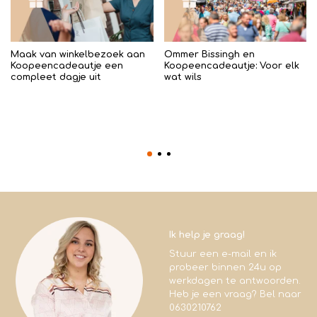
Maak van winkelbezoek aan
Ommer Bissingh en
Koopeencadeautje een
Koopeencadeautje: Voor elk
compleet dagje uit
wat wils
Ik help je graag!
Stuur een e-mail en ik
probeer binnen 24u op
werkdagen te antwoorden.
Heb je een vraag? Bel naar
0630210762