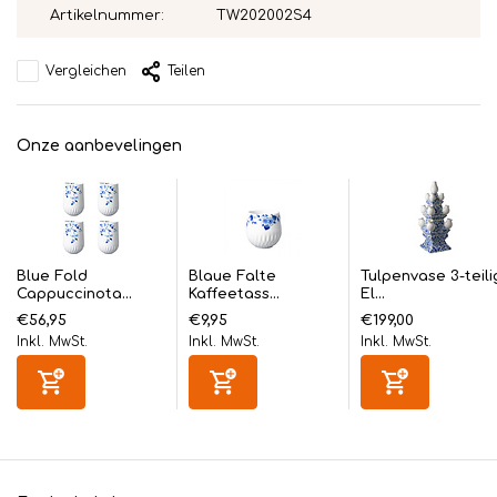
Artikelnummer:
TW202002S4
Vergleichen
Teilen
Onze aanbevelingen
Blue Fold
Blaue Falte
Tulpenvase 3-teili
Cappuccinota...
Kaffeetass...
El...
€56,95
€9,95
€199,00
Inkl. MwSt.
Inkl. MwSt.
Inkl. MwSt.