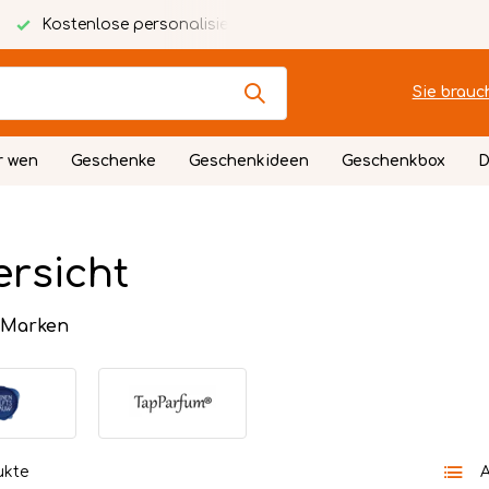
alisierte Karte
Festlich verpackt
Sie brauc
r wen
Geschenke
Geschenkideen
Geschenkbox
D
rsicht
 Marken
ukte
A