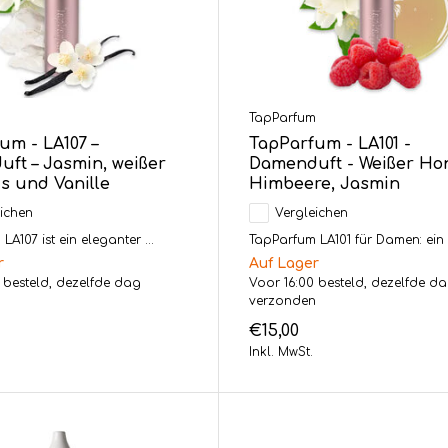
m
TapParfum
um - LA107 –
TapParfum - LA101 -
ft – Jasmin, weißer
Damenduft - Weißer Hon
 und Vanille
Himbeere, Jasmin
ichen
Vergleichen
A107 ist ein eleganter ...
TapParfum LA101 für Damen: ein 
r
Auf Lager
 besteld, dezelfde dag
Voor 16:00 besteld, dezelfde d
n
verzonden
€15,00
Inkl. MwSt.