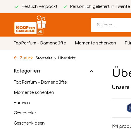
packt
Persönlich geliefert in Twente
Kostenlose person
TapParfum – Damendüfte
Momente schenken
Fü
Zurück
Startseite
Übersicht
Übe
Kategorien
TapParfum – Damendüfte
Unsere
Momente schenken
Für wen
Geschenke
Geschenkideen
194 prod