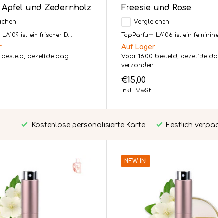
, Apfel und Zedernholz
Freesie und Rose
ichen
Vergleichen
A109 ist ein frischer D...
TapParfum LA106 ist ein femininer
r
Auf Lager
 besteld, dezelfde dag
Voor 16:00 besteld, dezelfde d
n
verzonden
€15,00
Inkl. MwSt.
Kostenlose personalisierte Karte
Festlich verpa
NEW IN!