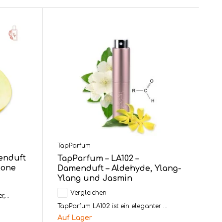
TapParfum
enduft
TapParfum – LA102 –
lone
Damenduft – Aldehyde, Ylang-
Ylang und Jasmin
Vergleichen
,...
TapParfum LA102 ist ein eleganter ...
Auf Lager