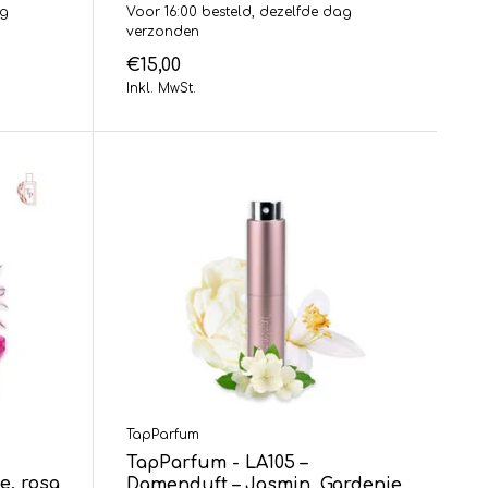
ag
Voor 16:00 besteld, dezelfde dag
verzonden
€15,00
Inkl. MwSt.
TapParfum
TapParfum - LA105 –
e, rosa
Damenduft – Jasmin, Gardenie