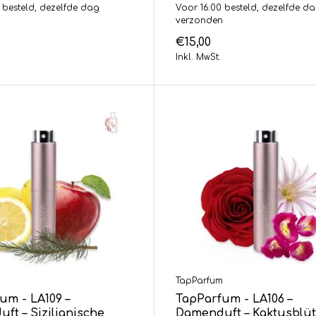
 besteld, dezelfde dag
Voor 16:00 besteld, dezelfde d
n
verzonden
€15,00
Inkl. MwSt.
m
TapParfum
um - LA109 –
TapParfum - LA106 –
ft – Sizilianische
Damenduft – Kaktusblüt