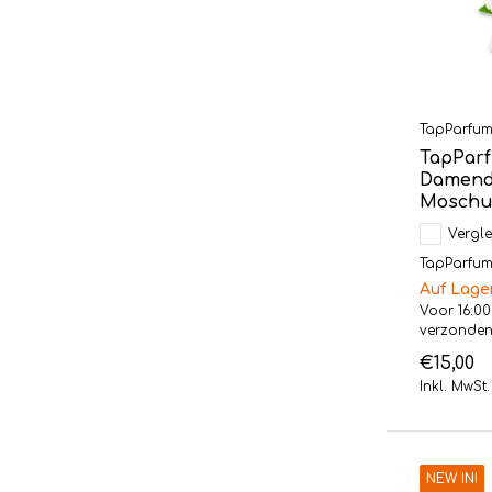
TapParfu
TapParf
Damendu
Moschus
Vergle
TapParfum L
Auf Lage
Voor 16:00
verzonde
€15,00
Inkl. MwSt.
NEW IN!