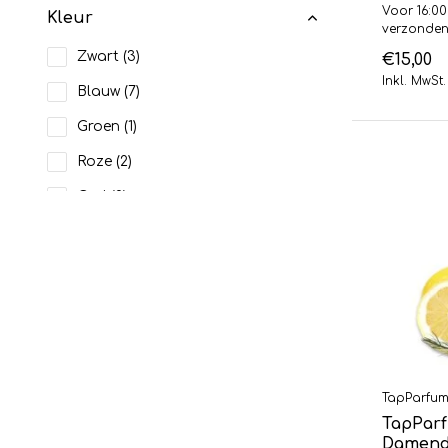
Voor 16:00
Kleur
verzonde
Zwart
(3)
€15,00
Inkl. MwSt.
Blauw
(7)
Groen
(1)
Roze
(2)
Geel
(2)
Stapelgekte
Top stukken
(14)
Midden stukken
(16)
Bodem stukken
(14)
TapParfu
TapParf
Damendu