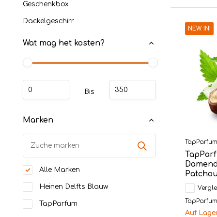
Geschenkbox
Dackelgeschirr
NEW IN!
Wat mag het kosten?
Bis
Marken
TapParfu
TapParf
Damendu
Alle Marken
Patchou
Heinen Delfts Blauw
Vergle
TapParfum L
TapParfum
Auf Lage