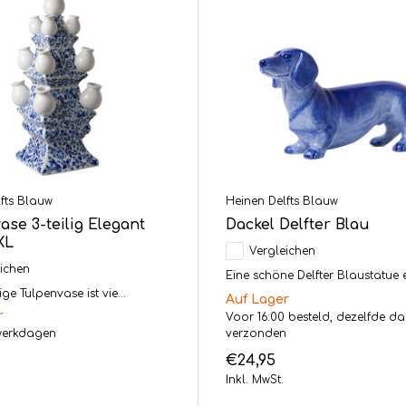
fts Blauw
Heinen Delfts Blauw
ase 3-teilig Elegant
Dackel Delfter Blau
XL
Vergleichen
ichen
Eine schöne Delfter Blaustatue ei
lige Tulpenvase ist vie...
Auf Lager
r
Voor 16:00 besteld, dezelfde d
werkdagen
verzonden
€24,95
Inkl. MwSt.