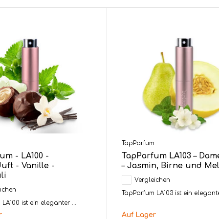
m
TapParfum
um - LA100 -
TapParfum LA103 – Dam
ft - Vanille -
– Jasmin, Birne und Me
li
Vergleichen
ichen
TapParfum LA103 ist ein eleganter
A100 ist ein eleganter ...
r
Auf Lager