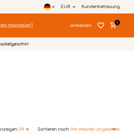
EUR
Kundenbetreuung
0
hen Inspiration?
anmelden
ackelgeschirr
Benutzerkonto
Benutzerkonto
anlegen
anlegen
nzeigen:
Sortieren nach: