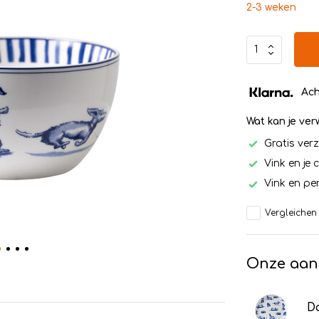
2-3 weken
Ach
Wat kan je ve
Gratis ver
Vink en je 
Vink en per
Vergleichen
Onze aan
D