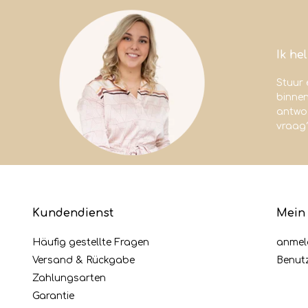
Ik he
Stuur 
binne
antwoo
vraag
Kundendienst
Mein
Häufig gestellte Fragen
anmel
Versand & Rückgabe
Benut
Zahlungsarten
Garantie