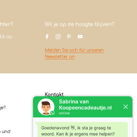
chter?
Wil je op de hoogte blijven?
9,5
op
Melden Sie sich für unseren
Newsletter an
Kontakt
je?
Koopeencadeautje.nl
Varsenerstraat 4
7731DC Ommen
n und
Tel:
+31630210762