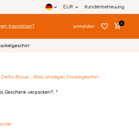
EUR
Kundenbetreuung
0
hen Inspiration?
anmelden
ackelgeschirr
 Delfts Blauw
Alles anzeigen Dackelgeschirr
Benutzerkonto
Benutzerkonto
anlegen
ls Geschenk verpacken?:
*
anlegen
order