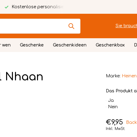
Kostenlose personalisierte Karte
Festlich verpackt
Sie brauc
r wen
Geschenke
Geschenkideen
Geschenkbox
D
l Nhaan
Marke:
Heinen
Das Produkt a
Ja
Nein
€9,95
Back
Inkl. MwSt.