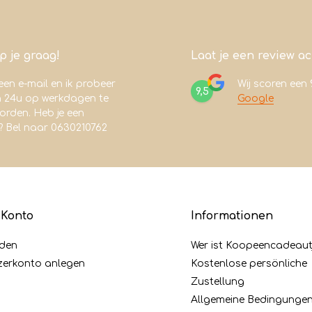
lp je graag!
Laat je een review a
een e-mail en ik probeer
Wij scoren een
9,5
n 24u op werkdagen te
Google
rden. Heb je een
? Bel naar 0630210762
 Konto
Informationen
den
Wer ist Koopeencadeaut
zerkonto anlegen
Kostenlose persönliche
Zustellung
Allgemeine Bedingunge