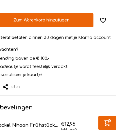
Zum Warenkorb hinzufügen
teraf betalen
binnen 30 dagen met je Klarna account
rwachten?
zending boven de € 100,-
cadeautje wordt feestelijk verpakt!
sonaliseer je kaartje!
Teilen
bevelingen
€12,95
ackel Nhaan Frühstück...
Inkl. MwSt.