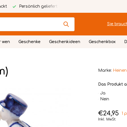
ackt
Persönlich geliefert in Twente
Kostenlose persona
Sie brauc
r wen
Geschenke
Geschenkideen
Geschenkbox
D
m)
Marke:
Heinen
Das Produkt a
Ja
Nein
€24,95
1 
Inkl. MwSt.