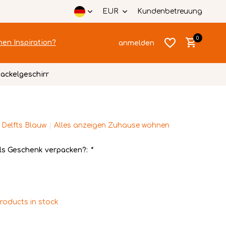
lisierte Karte
Festlich verpackt
EUR
Kundenbetreuung
0
hen Inspiration?
anmelden
ackelgeschirr
 Delfts Blauw
Alles anzeigen Zuhause wohnen
Benutzerkonto
Benutzerkonto
anlegen
ls Geschenk verpacken?:
*
anlegen
products in stock