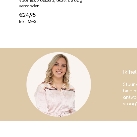
Voor 16:00 besteld, dezelfde dag
verzonden
€24,95
Inkl. MwSt.
Ik he
Stuur 
binne
antwoo
vraag