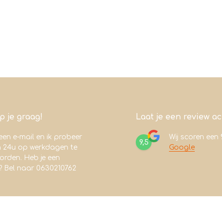
lp je graag!
Laat je een review a
een e-mail en ik probeer
Wij scoren een
9,5
n 24u op werkdagen te
Google
rden. Heb je een
? Bel naar 0630210762