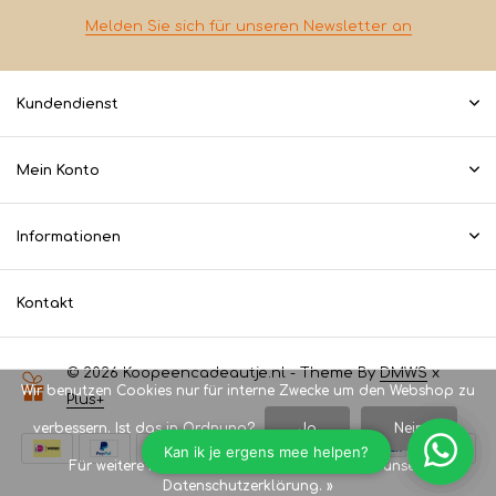
Melden Sie sich für unseren Newsletter an
Kundendienst
Mein Konto
Informationen
Kontakt
© 2026 Koopeencadeautje.nl - Theme By
DMWS
x
Wir benutzen Cookies nur für interne Zwecke um den Webshop zu
Plus+
verbessern. Ist das in Ordnung?
Ja
Nein
Für weitere Informationen beachten Sie bitte unsere
Datenschutzerklärung. »