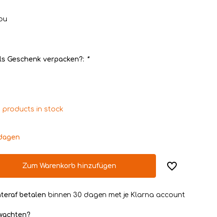
ou
ls Geschenk verpacken?:
*
 products in stock
kdagen
Zum Warenkorb hinzufügen
teraf betalen
binnen 30 dagen met je Klarna account
rwachten?