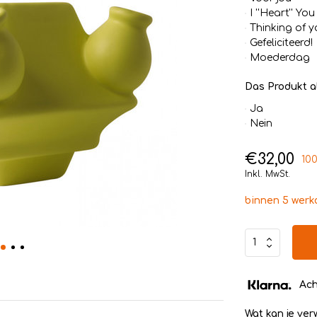
I ''Heart'' You
Thinking of y
Gefeliciteerd!
Moederdag
Das Produkt a
Ja
Nein
€32,00
100
Inkl. MwSt.
binnen 5 wer
Ach
Wat kan je ve