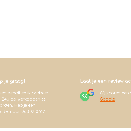
lp je graag!
Laat je een review a
een e-mail en ik probeer
Wij scoren een
9,5
n 24u op werkdagen te
Google
rden. Heb je een
? Bel naar 0630210762