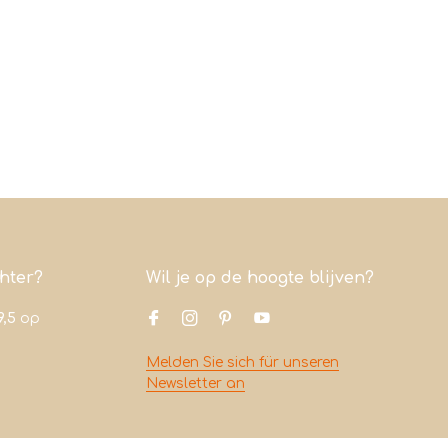
chter?
Wil je op de hoogte blijven?
9,5
op
Melden Sie sich für unseren
Newsletter an