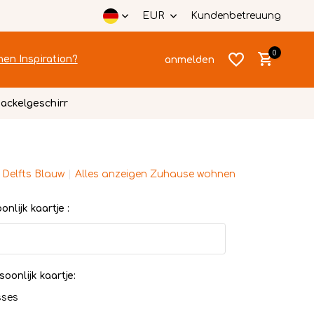
EUR
Kundenbetreuung
0
hen Inspiration?
anmelden
ackelgeschirr
 Delfts Blauw
Alles anzeigen Zuhause wohnen
Benutzerkonto
Benutzerkonto
anlegen
nlijk kaartje :
anlegen
soonlijk kaartje:
sses