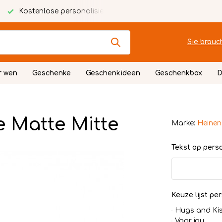
Kostenlose personalisierte Karte
Festlich verpackt
Sie brauc
r wen
Geschenke
Geschenkideen
Geschenkbox
D
 Matte Mitte
Marke:
Heinen
Tekst op persoo
Keuze lijst per
Hugs and Ki
Voor jou