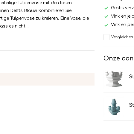
reiteilige Tulpenvase mit den losen
Gratis ver
nen Delfts Blauw. Kombinieren Sie
Vink en je 
ige Tulpenvase zu kreieren. Eine Vase, die
Vink en per
ss es nicht ...
Vergleichen
Onze aan
St
St