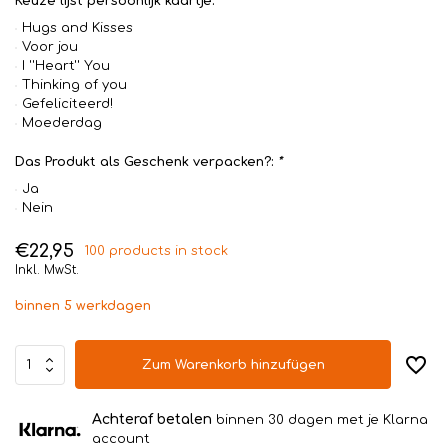
Keuze lijst persoonlijk kaartje:
Hugs and Kisses
Voor jou
I ''Heart'' You
Thinking of you
Gefeliciteerd!
Moederdag
Das Produkt als Geschenk verpacken?:
*
Ja
Nein
€22,95
100 products in stock
Inkl. MwSt.
binnen 5 werkdagen
Zum Warenkorb hinzufügen
Achteraf betalen
binnen 30 dagen met je Klarna
account