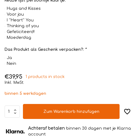
Keuze lijst persoonlijk kaartje:
Hugs and Kisses
Voor jou
I ''Heart'' You
Thinking of you
Gefeliciteerd!
Moederdag
Das Produkt als Geschenk verpacken?:
*
Ja
Nein
€39,95
1 products in stock
Inkl. MwSt.
binnen 5 werkdagen
Zum Warenkorb hinzufügen
Achteraf betalen
binnen 30 dagen met je Klarna
account