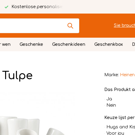
alisierte Karte
Festlich verpackt
Sie brauc
r wen
Geschenke
Geschenkideen
Geschenkbox
D
 Tulpe
Marke:
Heinen
Das Produkt a
Ja
Nein
Keuze lijst per
Hugs and Ki
Voor jou