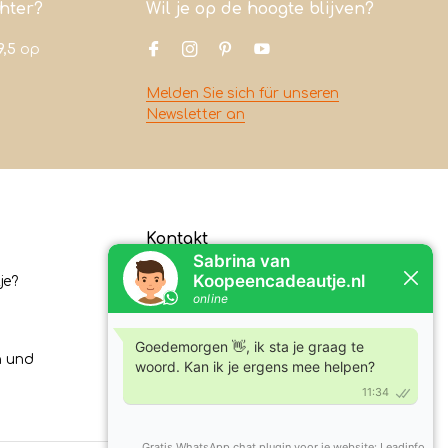
chter?
Wil je op de hoogte blijven?
9,5
op
Melden Sie sich für unseren
Newsletter an
Kontakt
je?
Koopeencadeautje.nl
Varsenerstraat 4
7731DC Ommen
n und
Tel:
+31630210762
E-Mail:
klantenservice@koopeencadeautje.nl