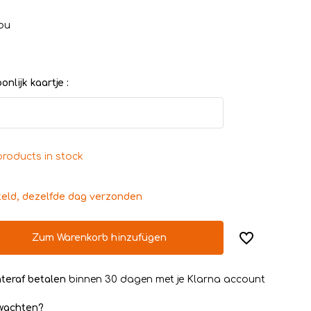
ou
nlijk kaartje :
products in stock
teld, dezelfde dag verzonden
Zum Warenkorb hinzufügen
teraf betalen
binnen 30 dagen met je Klarna account
rwachten?