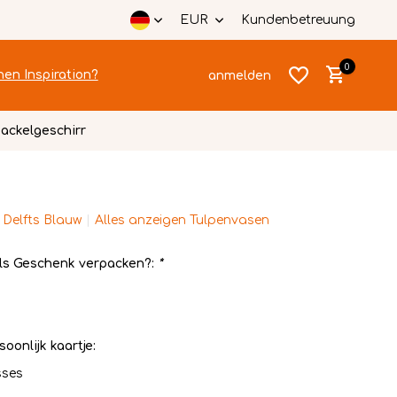
EUR
Kundenbetreuung
0
hen Inspiration?
anmelden
ackelgeschirr
 Delfts Blauw
Alles anzeigen Tulpenvasen
Benutzerkonto
Benutzerkonto
anlegen
ls Geschenk verpacken?:
*
anlegen
soonlijk kaartje:
sses