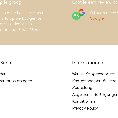
lp je graag!
Laat je een review a
een e-mail en ik probeer
Wij scoren een
9,5
n 24u op werkdagen te
Google
rden. Heb je een
? Bel naar 0630210762
 Konto
Informationen
den
Wer ist Koopeencadeaut
zerkonto anlegen
Kostenlose persönliche
Zustellung
Allgemeine Bedingunge
Konditionen
Privacy Policy