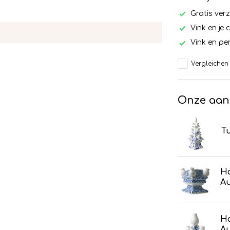
Gratis ver
Vink en je 
Vink en per
Vergleichen
Onze aan
Tu
H
Au
H
Au