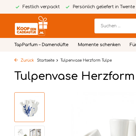
packt
Persönlich geliefert in Twente
Kostenlose person
TapParfum – Damendüfte
Momente schenken
Fü
Zurück
Startseite
Tulpenvase Herzform Tulpe
Tulpenvase Herzform