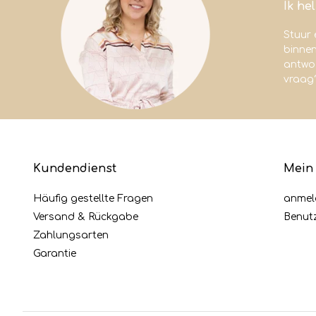
Ik he
Stuur 
binne
antwoo
vraag
Kundendienst
Mein
Häufig gestellte Fragen
anmel
Versand & Rückgabe
Benut
Zahlungsarten
Garantie