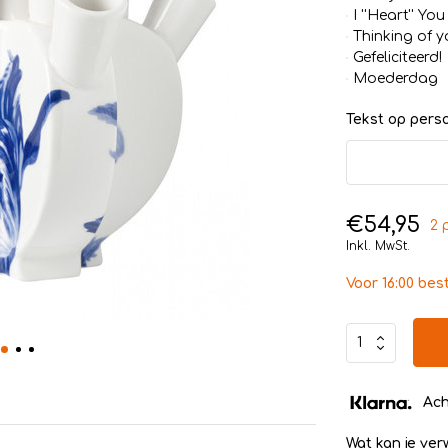
I ''Heart'' You
Thinking of y
Gefeliciteerd!
Moederdag
Tekst op persoo
€54,95
2 
Inkl. MwSt.
Voor 16:00 bes
Ach
Wat kan je ve