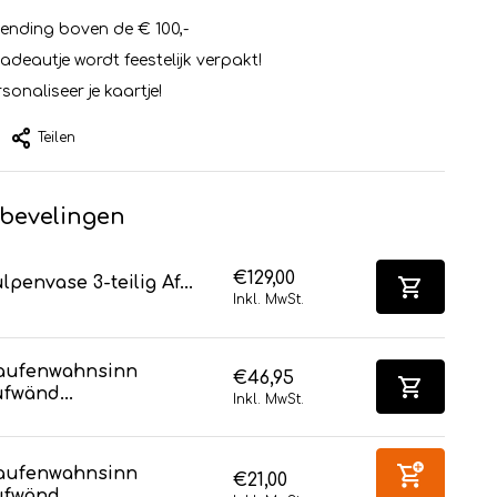
zending boven de € 100,-
cadeautje wordt feestelijk verpakt!
sonaliseer je kaartje!
Teilen
bevelingen
€129,00
lpenvase 3-teilig Af...
Inkl. MwSt.
aufenwahnsinn
€46,95
fwänd...
Inkl. MwSt.
aufenwahnsinn
€21,00
fwänd...