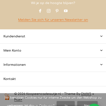
Wil je op de hoogte blijven?
Melden Sie sich für unseren Newsletter an
Kundendienst
Mein Konto
Informationen
Kontakt
© 2026 Koopeencadeautje.nl - Theme By
DMWS
x
Wir benutzen Cookies nur für interne Zwecke um den Webshop zu
Plus+
verbessern. Ist das in Ordnung?
Ja
Nein