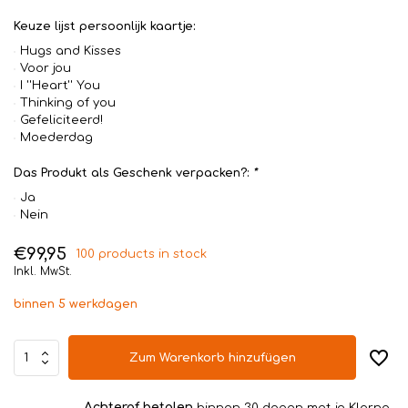
Keuze lijst persoonlijk kaartje:
Hugs and Kisses
Voor jou
I ''Heart'' You
Thinking of you
Gefeliciteerd!
Moederdag
Das Produkt als Geschenk verpacken?:
*
Ja
Nein
€99,95
100 products in stock
Inkl. MwSt.
binnen 5 werkdagen
Zum Warenkorb hinzufügen
Achteraf betalen