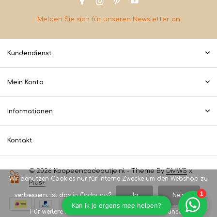
Melden Sie sich für unseren Newsletter an
Kundendienst
Mein Konto
Informationen
Kontakt
© 2026 Koopeencadeautje.nl - Theme By
DMWS
x
Wir benutzen Cookies nur für interne Zwecke um den Webshop zu
Plus+
verbessern. Ist das in Ordnung?
Ja
Nein
Für weitere Informationen beachten Sie bitte unsere