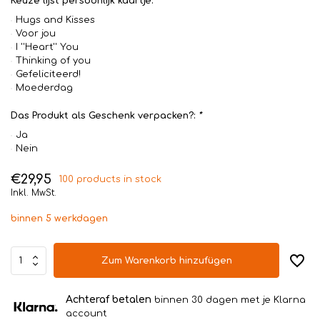
Keuze lijst persoonlijk kaartje:
Hugs and Kisses
Voor jou
I ''Heart'' You
Thinking of you
Gefeliciteerd!
Moederdag
Das Produkt als Geschenk verpacken?:
*
Ja
Nein
€29,95
100 products in stock
Inkl. MwSt.
binnen 5 werkdagen
Zum Warenkorb hinzufügen
Achteraf betalen
binnen 30 dagen met je Klarna
account