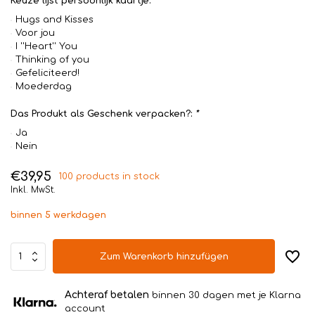
Keuze lijst persoonlijk kaartje:
Hugs and Kisses
Voor jou
I ''Heart'' You
Thinking of you
Gefeliciteerd!
Moederdag
Das Produkt als Geschenk verpacken?:
*
Ja
Nein
€39,95
100 products in stock
Inkl. MwSt.
binnen 5 werkdagen
Zum Warenkorb hinzufügen
Achteraf betalen
binnen 30 dagen met je Klarna
account