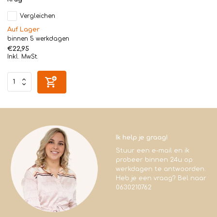
Vergleichen
Auf Lager
binnen 5 werkdagen
€22,95
Inkl. MwSt.
Ik help je graag!
Stuur een e-mail en ik
probeer binnen 24u op
werkdagen te antwoorden.
Heb je een vraag? Bel naar
0630210762