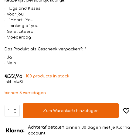
Keuze lijst persoonlijk kaartje:
Hugs and Kisses
Voor jou
I ''Heart'' You
Thinking of you
Gefeliciteerd!
Moederdag
Das Produkt als Geschenk verpacken?:
*
Ja
Nein
€22,95
100 products in stock
Inkl. MwSt.
binnen 5 werkdagen
Zum Warenkorb hinzufügen
Achteraf betalen
binnen 30 dagen met je Klarna
account