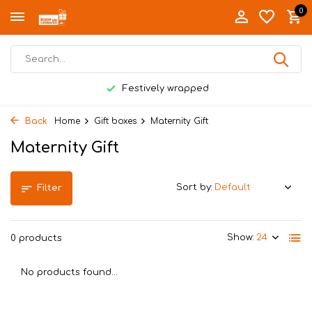
0
Festively wrapped
Back
Home
Gift boxes
Maternity Gift
Maternity Gift
Sort by:
Filter
Show:
0 products
No products found...