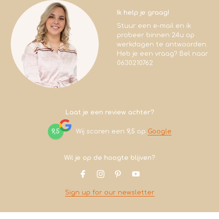
Ik help je graag!
Stuur een e-mail en ik
probeer binnen 24u op
werkdagen te antwoorden.
Heb je een vraag? Bel naar
0630210762
Laat je een review achter?
9,5
Wij scoren een
9,5
op
Google
Wil je op de hoogte blijven?
Sign up for our newsletter