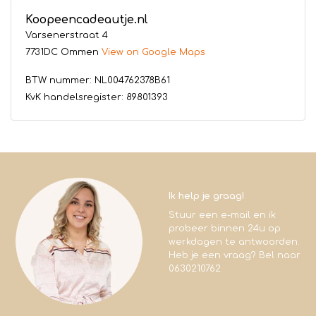
Koopeencadeautje.nl
Varsenerstraat 4
7731DC Ommen
View on Google Maps
BTW nummer: NL004762378B61
KvK handelsregister: 89801393
Ik help je graag!
Stuur een e-mail en ik
probeer binnen 24u op
werkdagen te antwoorden.
Heb je een vraag? Bel naar
0630210762