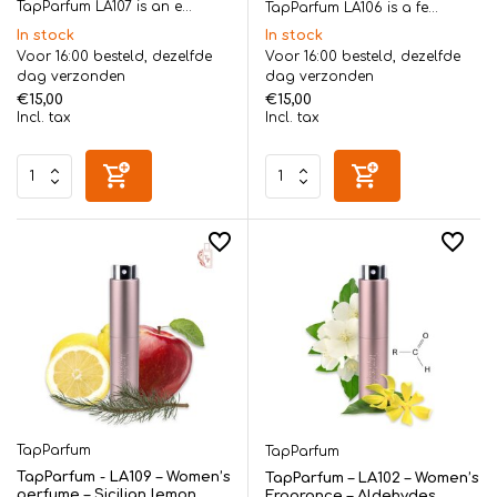
TapParfum LA107 is an e...
TapParfum LA106 is a fe...
In stock
In stock
Voor 16:00 besteld, dezelfde
Voor 16:00 besteld, dezelfde
dag verzonden
dag verzonden
€15,00
€15,00
Incl. tax
Incl. tax
TapParfum
TapParfum
TapParfum - LA109 – Women’s
TapParfum – LA102 – Women’s
perfume – Sicilian lemon,
Fragrance – Aldehydes,