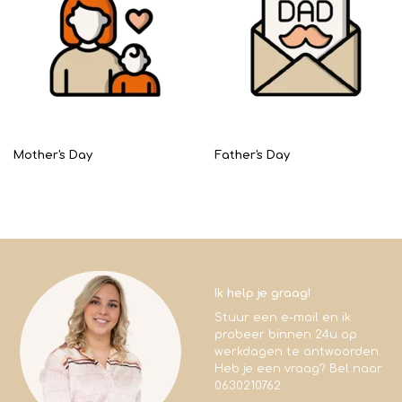
Mother's Day
Father's Day
Ik help je graag!
Stuur een e-mail en ik
probeer binnen 24u op
werkdagen te antwoorden.
Heb je een vraag? Bel naar
0630210762