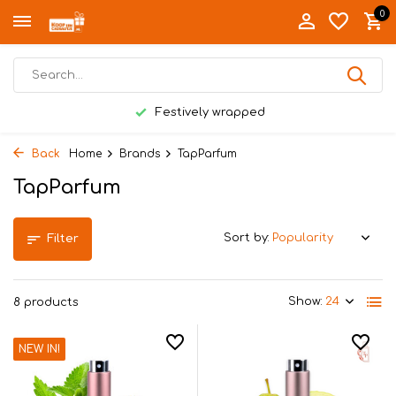
0
Festively wrapped
Back
Home
Brands
TapParfum
TapParfum
Sort by:
Filter
Show:
8 products
NEW IN!