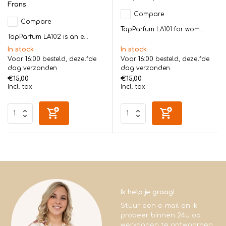
Frans
Compare
Compare
TapParfum LA101 for wom...
TapParfum LA102 is an e...
In stock
In stock
Voor 16:00 besteld, dezelfde
Voor 16:00 besteld, dezelfde
dag verzonden
dag verzonden
€15,00
€15,00
Incl. tax
Incl. tax
Ik help je graag!
Stuur een e-mail en ik
probeer binnen 24u op
werkdagen te antwoorden.