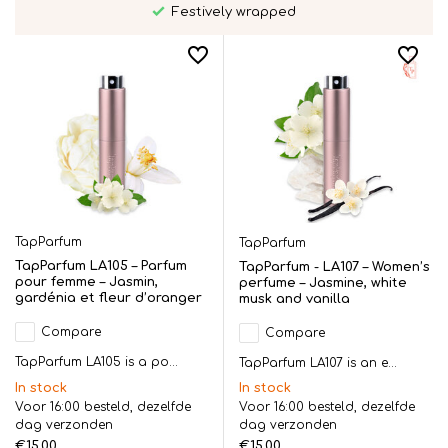
Festively wrapped
TapParfum
TapParfum
TapParfum LA105 – Parfum
TapParfum - LA107 – Women’s
pour femme – Jasmin,
perfume – Jasmine, white
gardénia et fleur d’oranger
musk and vanilla
Compare
Compare
TapParfum LA105 is a po...
TapParfum LA107 is an e...
In stock
In stock
Voor 16:00 besteld, dezelfde
Voor 16:00 besteld, dezelfde
dag verzonden
dag verzonden
€15,00
€15,00