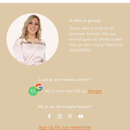
Ik help je graag!
Stuur een e-mail en ik
probeer binnen 24u op
werkdagen te antwoorden.
Heb je een vraag? Bel naar
0630210762
Laat je een review achter?
9,5
Wij scoren een
9,5
op
Google
Wil je op de hoogte blijven?
Sign up for our newsletter