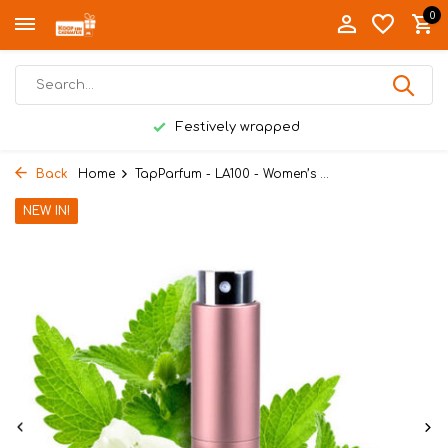
0
Festively wrapped
Back
Home
TapParfum - LA100 - Women’s ...
NEW IN!